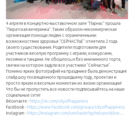
4 апреля в Концертно-выставочном зале "Парнас" прошла
"Пиратская вечеринка". Таким образом некоммерческая
организация помощи людям с ограниченными
возможностями здоровья "СЕЙЧАСТЬЕ" отметила 2 года
своего существования. Родители подготовили для
участников веселую программу с играми, конкурсами,
песнями и танцами. Не обошлось и без именинного торта,
свечки на котором задули все участники "Сейчастья".
Помимо ярких фотографий на празднике была демонстрация
слайд шоу посвящённого прошедшему году, проектам и
просто ярким и веселым моментам из жизни организации!
Что бы не пропустить все новости подписывайтесь на наши
социальные сети!
ВКонтакте -
https://vk.com/cityofhappiness
Facebook -
https://www.facebook.com/groups/cityofhappiness
Instagram -
https://instagram.com/seichaste?igshid=pvs9j3xe
…