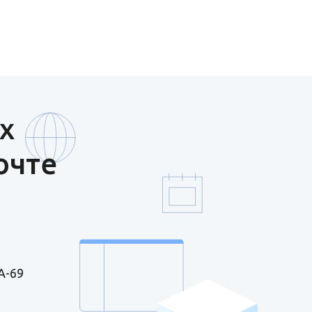
х
очте
А-69