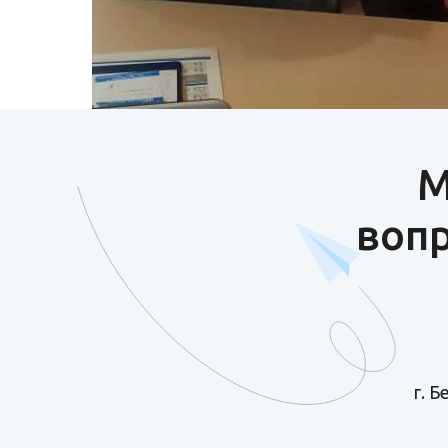
М
вопр
г. 