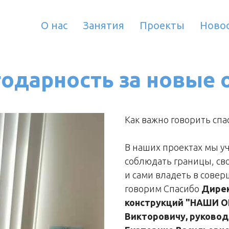
О нас
Занятия
Проекты
Ново
одарность за новые 
Как важно говорить спа
В наших проектах мы у
соблюдать границы, сво
и сами владеть в совер
говорим Спасибо
Дирек
конструкций "НАШИ О
Викторовичу, руково