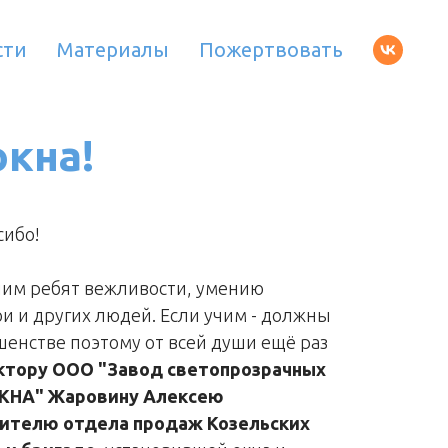
сти
Материалы
Пожертвовать
окна!
сибо!
чим ребят вежливости, умению
и и других людей. Если учим - должны
шенстве поэтому от всей души ещё раз
тору ООО "Завод светопрозрачных
КНА" Жаровину Алексею
дителю отдела продаж Козельских