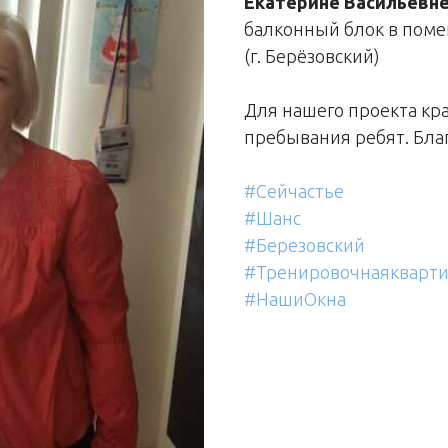
Екатерине Васильевне
балконный блок в по
(г. Берëзовский)
Для нашего проекта к
пребывания ребят. Благ
#Сейчастье
#Шанс
#Березовский
#Тренировочнаякварт
#НашиОкна