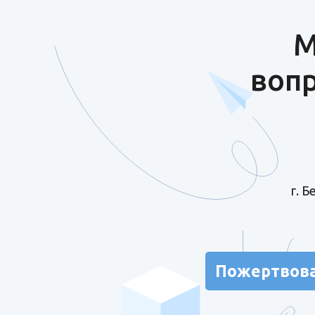
М
вопр
г. 
Пожертвов