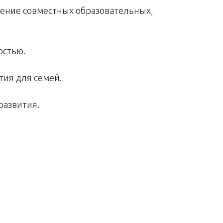
едение совместных образовательных,
остью.
тия для семей.
развития.