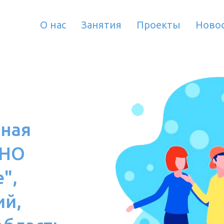
О нас
Занятия
Проекты
Ново
ная
АНО
",
ий,