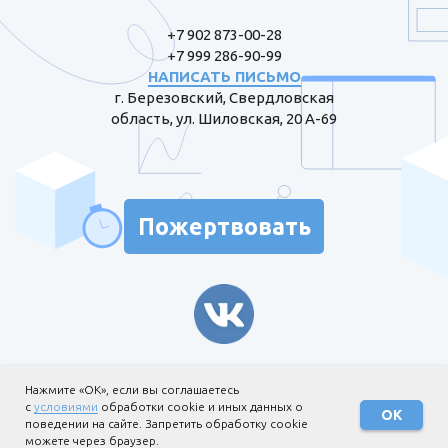
+7 902 873-00-28
+7 999 286-90-99
НАПИСАТЬ ПИСЬМО
г. Березовский, Свердловская
область, ул. Шиловская, 20 А-69
Пожертвовать
Информация для жертвователей
Нажмите «ОК», если вы соглашаетесь
с
условиями
обработки cookie и иных данных о
Политика обработки
ОК
поведении на сайте. Запретить обработку cookie
персональных данных
можете через браузер.