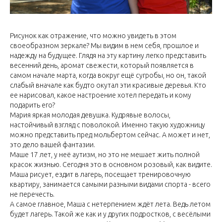
Рисунок как отражение, что можно увидеть в этом
своеобразном зеркале? Мы видим в нем себя, прошлое и
надежду на будущее. Глядя на эту картину легко представить
весенний день, аромат свежести, который появляется в
самом начале марта, когда вокруг ещё сугробы, но он, такой
слабый вначале как будто окутал эти красивые деревья. Кто
ее нарисовал, какое настроение хотел передать и кому
подарить его?
Мария яркая молодая девушка. Кудрявые волосы,
настойчивый взгляд с поволокой. Именно такую художницу
можно представить пред мольбертом сейчас. А может и нет,
это дело вашей фантазии.
Маше 17 лет, у неё аутизм, но это не мешает жить полной
красок жизнью. Сегодня это в основном розовый, как видите.
Маша рисует, ездит в лагерь, посещает тренировочную
квартиру, занимается самыми разными видами спорта - всего
не перечесть.
А самое главное, Маша с нетерпением ждёт лета. Ведь летом
будет лагерь. Такой же как и у других подростков, с весёлыми