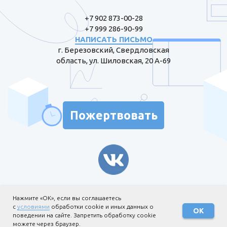
+7 902 873-00-28
+7 999 286-90-99
НАПИСАТЬ ПИСЬМО
г. Березовский, Свердловская
область, ул. Шиловская, 20 А-69
Пожертвовать
Информация для жертвователей
Нажмите «ОК», если вы соглашаетесь
с
условиями
обработки cookie и иных данных о
Политика обработки
ОК
поведении на сайте. Запретить обработку cookie
персональных данных
можете через браузер.