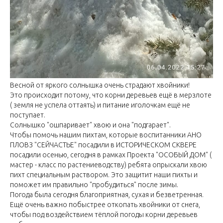
Весной от яркого солнышка очень страдают хвойники!
Это происходит потому, что корни деревьев ещё в мерзлоте
( земля не успела оттаять) и питание иголочкам ещё не
поступает.
Солнышко "ошпаривает" хвою и она "подгарает".
Чтобы помочь нашим пихтам, которые воспитанники АНО
ПЛОВЗ "СЕЙЧАСТЬЕ" посадили в ИСТОРИЧЕСКОМ СКВЕРЕ
посадили осенью, сегодня в рамках Проекта "ОСОБЫЙ ДОМ" (
мастер - класс по растениеводству) ребята опрыскали хвою
пихт специальным раствором. Это защитит наши пихты и
поможет им правильно "пробудиться" после зимы.
Погода была сегодня благоприятная, сухая и безветренная.
Ещё очень важно побыстрее откопать хвойники от снега,
чтобы под воздействием тёплой погоды корни деревьев