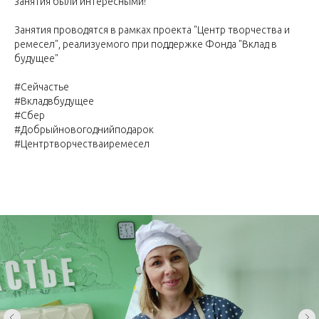
занятия были интересными!
Занятия проводятся в рамках проекта "Центр творчества и
ремесел", реализуемого при поддержке Фонда "Вклад в
будущее"
#Сейчастье
#Вкладвбудущее
#Сбер
#Добрыйновогоднийподарок
#Центртворчестваиремесел