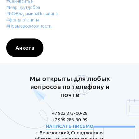
#Сейчвситье
#Маршрутдобра
#БФВладимираПотанина
#фондпотанина
#Новыевозможности
Анкета
Мы открыты для любых
вопросов по телефону и
почте
+7 902 873-00-28
+7 999 286-90-99
НАПИСАТЬ ПИСЬМО
г. Березовский, Свердловская