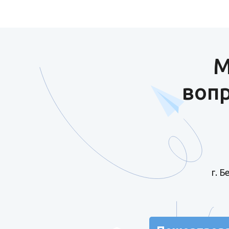
М
вопр
г. 