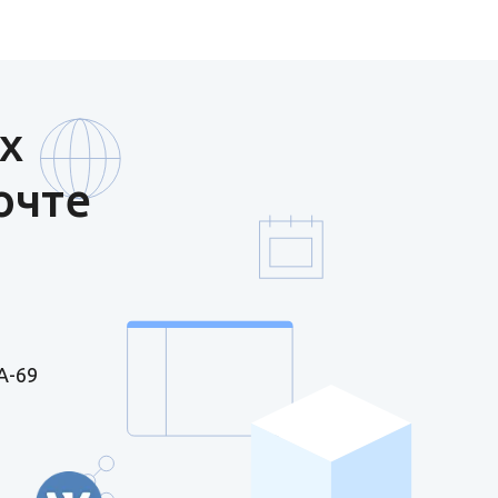
х
очте
А-69