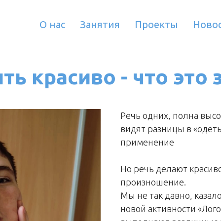
О нас
Занятия
Проекты
Ново
ть красиво - что это 
Речь одних, полна выс
видят разницы в «одеть
применение
Но речь делают красиво
произношение.
Мы не так давно, казал
новой активности «Лого