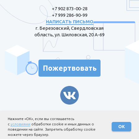
+7 902 873-00-28
+7 999 286-90-99
НАПИСАТЬ ПИСЬМО
г. Березовский, Свердловская
область, ул. Шиловская, 20 А-69
Пожертвовать
Информация для жертвователей
Нажмите «ОК», если вы соглашаетесь
с
условиями
обработки cookie и иных данных о
Политика обработки
ОК
поведении на сайте. Запретить обработку cookie
персональных данных
можете через браузер.