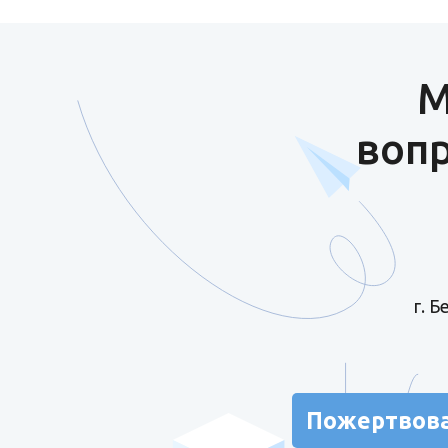
М
вопр
г. 
Пожертвов