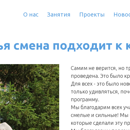
О нас
Занятия
Проекты
Ново
ья смена подходит к 
Самим не верится, но 
проведена. Это было кр
Для всех - это было нов
только удивляться, по
программу.
Мы благодарим всех уч
смелые и сильные! Мы 
которые сделали эту пр