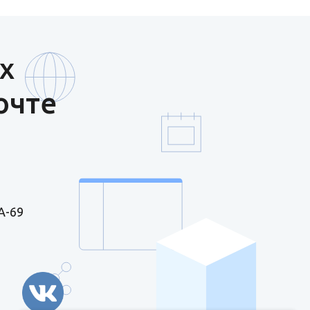
х
очте
А-69