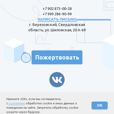
+7 902 873-00-28
+7 999 286-90-99
НАПИСАТЬ ПИСЬМО
г. Березовский, Свердловская
область, ул. Шиловская, 20 А-69
Пожертвовать
Информация для жертвователей
Нажмите «ОК», если вы соглашаетесь
с
условиями
обработки cookie и иных данных о
Политика обработки
ОК
поведении на сайте. Запретить обработку cookie
персональных данных
можете через браузер.