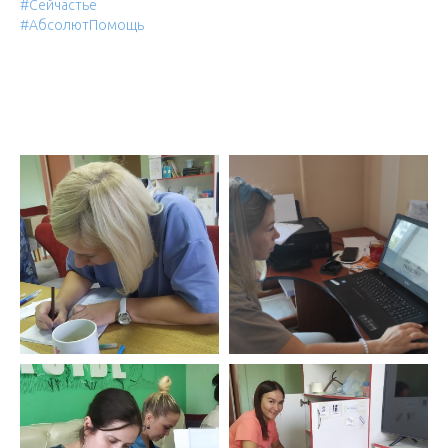
#Сейчастье
#АбсолютПомощь