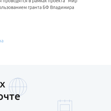
 проводятся в рамках проекта "Мир
ользованием гранта БФ Владимира
на
х
очте