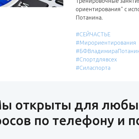
Тренировочные занятия
ориентирования" с исп
Потанина.
#СЕЙЧАСТЬЕ
#Мирориентирования
#БФВладимираПотани
#Спортдлявсех
#Силаспорта
ы открыты для любы
осов по телефону и п