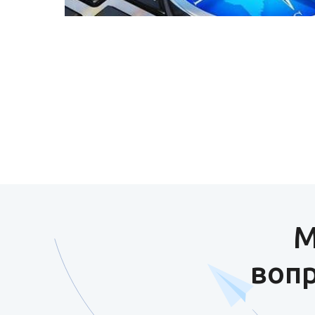
М
вопр